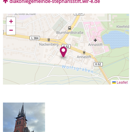
diakoniegemeinde-stephansstift.wir-e.de
+
−
Leaflet