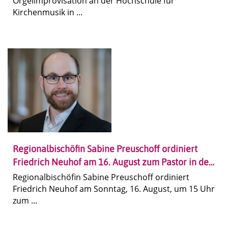
Orgelimprovisation an der Hochschule für
Kirchenmusik in ...
Regionalbischöfin Sabine Preuschoff ordiniert
Friedrich Neuhof am 16. August zum Pastor in der
Epiphaniaskirche Hannover
Regionalbischöfin Sabine Preuschoff ordiniert
Friedrich Neuhof am Sonntag, 16. August, um 15 Uhr
zum ...