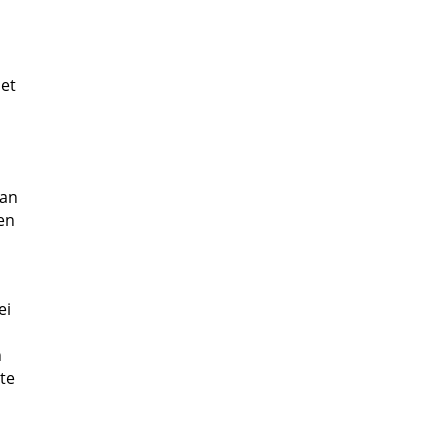
et
 an
en
ei
h
te