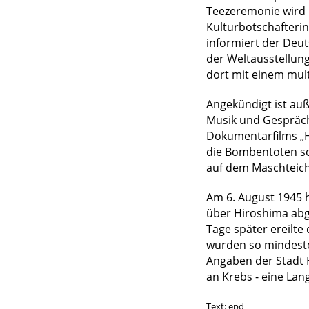
Teezeremonie wird 
Kulturbotschafterin
informiert der Deu
der Weltausstellung
dort mit einem mult
Angekündigt ist au
Musik und Gespräch
Dokumentarfilms „H
die Bombentoten so
auf dem Maschteich
Am 6. August 1945 
über Hiroshima abge
Tage später ereilte 
wurden so mindeste
Angaben der Stadt 
an Krebs - eine Lan
Text: epd