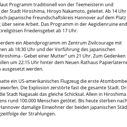
laut Programm traditionell von der Teemeisterin und
 der Stadt Hiroshima, Hiroyo Nakamoto, geleitet. Ab 14 Uhr
tsch-Japanische Freundschaftskreis Hannover auf dem Platz
 über seine Arbeit. Das Programm in der Aegidienruine end
ireligiösen Friedensgebet ab 17 Uhr.
ßerdem ein Abendprogramm im Zentrum Zivilcourage mit
en ab 18:30 Uhr und der Vorführung des japanischen
iroshima - Gebet einer Mutter“ um 21 Uhr. Zum Gedenken
llen um 22:15 Uhr hinter dem Neuen Rathaus Papierlatern
 ausgesetzt werden.
hatte ein US-amerikanisches Flugzeug die erste Atombombe
worfen. Die Explosion zerstörte fast die gesamte Stadt. Dr
die Stadt Nagasaki das gleiche Schicksal. Allein in Hiroshima
ns rund 100.000 Menschen getötet. Bis heute sterben nac
Hannover damalige Einwohner der beiden japanischen Städ
gzeitfolge der Strahlungen.