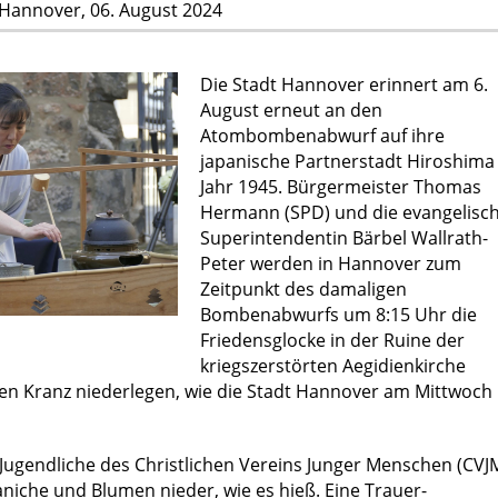
Hannover,
06. August 2024
Die Stadt Hannover erinnert am 6.
August erneut an den
Atombombenabwurf auf ihre
japanische Partnerstadt Hiroshima
Jahr 1945. Bürgermeister Thomas
Hermann (SPD) und die evangelisc
Superintendentin Bärbel Wallrath-
Peter werden in Hannover zum
Zeitpunkt des damaligen
Bombenabwurfs um 8:15 Uhr die
Friedensglocke in der Ruine der
kriegszerstörten Aegidienkirche
en Kranz niederlegen, wie die Stadt Hannover am Mittwoch
Jugendliche des Christlichen Vereins Junger Menschen (CVJ
iche und Blumen nieder, wie es hieß. Eine Trauer-