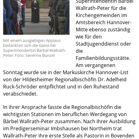
Superintendentin Bärbel
Wallrath-Peter für die
Kirchengemeinden im
Amtsbereich Hannover-
Mitte ebenso zuständig
wie für den
Mit einem ausgiebigen Applaus
Stadtjugenddienst oder
bedankten sich die Gäste bei
Superintendentin Bärbel Wallrath-
die
Peter. Foto: Severine Bunzel
Familienbildungsstätte.
Am vergangenen
Sonntag wurde sie in der Markuskirche Hannover-List
von der Hildesheimer Regionalbischöfin Dr. Adelheid
Ruck-Schröder entpflichtet und in den Ruhestand
verabschiedet.
In ihrer Ansprache fasste die Regionalbischöfin die
wichtigsten Stationen im beruflichen Werdegang von
Bärbel Wallrath-Peter zusammen. Nach ihrer Ausbildung
im Predigerseminar Imbshausen bei Northeim trat
Wallrath-Peter ihre erste Stelle als Pastorin in Bovenden