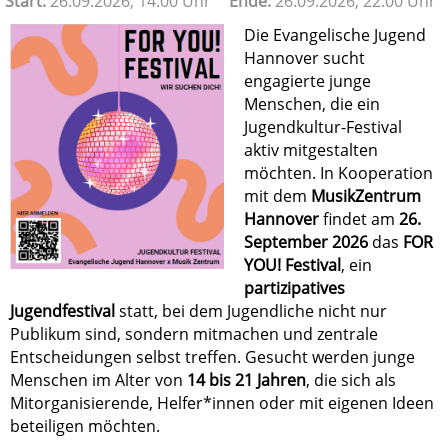
Start:
26.09.2026, 14:00 Uhr
Ende:
26.09.2026, 22:00 Uhr
Die Evangelische Jugend
Hannover sucht
engagierte junge
Menschen, die ein
Jugendkultur-Festival
aktiv mitgestalten
möchten. In Kooperation
mit dem
MusikZentrum
Hannover
findet am
26.
September 2026
das
FOR
YOU! Festival
, ein
partizipatives
Jugendfestival
statt, bei dem Jugendliche nicht nur
Publikum sind, sondern mitmachen und zentrale
Entscheidungen selbst treffen. Gesucht werden junge
Menschen im Alter von
14 bis 21 Jahren
, die sich als
Mitorganisierende, Helfer*innen oder mit eigenen Ideen
beteiligen möchten.