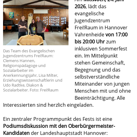
2026
, lädt das
evangelische
Jugendzentrum
Frei!Raum in Hannover
Vahrenheide
von 17:00
bis 20:00 Uhr
zum
inklusiven Sommerfest
Das Team des Evangelischen
ein. Im Mittelpunkt
Jugendzentrums Frei!Raum:
Clemens Hannen,
stehen Gemeinschaft,
Religionspädagoge und
Begegnung und das
Sozialarbeiter im
Anerkennungsjahr, Lisa Milter,
selbstverständliche
Erziehungswissenschaftlerin und
Miteinander von jungen
Udo Radtke, Diakon &
Sozialarbeiter. Foto: Frei!Raum
Menschen mit und ohne
Beeinträchtigung. Alle
Interessierten sind herzlich eingeladen.
Ein zentraler Programmpunkt des Fests ist eine
Podiumsdiskussion mit den Oberbürgermeister-
Kandidaten
der Landeshauptstadt Hannover: