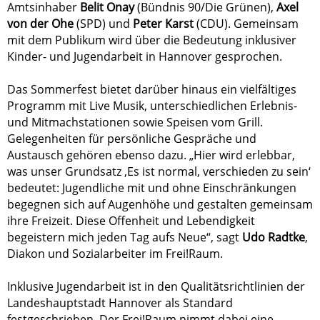
Amtsinhaber
Belit Onay
(Bündnis 90/Die Grünen),
Axel
von der Ohe
(SPD) und
Peter Karst
(CDU). Gemeinsam
mit dem Publikum wird über die Bedeutung inklusiver
Kinder- und Jugendarbeit in Hannover gesprochen.
Das Sommerfest bietet darüber hinaus ein vielfältiges
Programm mit Live Musik, unterschiedlichen Erlebnis-
und Mitmachstationen sowie Speisen vom Grill.
Gelegenheiten für persönliche Gespräche und
Austausch gehören ebenso dazu. „Hier wird erlebbar,
was unser Grundsatz ‚Es ist normal, verschieden zu sein‘
bedeutet: Jugendliche mit und ohne Einschränkungen
begegnen sich auf Augenhöhe und gestalten gemeinsam
ihre Freizeit. Diese Offenheit und Lebendigkeit
begeistern mich jeden Tag aufs Neue“, sagt
Udo Radtke
,
Diakon und Sozialarbeiter im Frei!Raum.
Inklusive Jugendarbeit ist in den Qualitätsrichtlinien der
Landeshauptstadt Hannover als Standard
festgeschrieben. Der Frei!Raum nimmt dabei eine